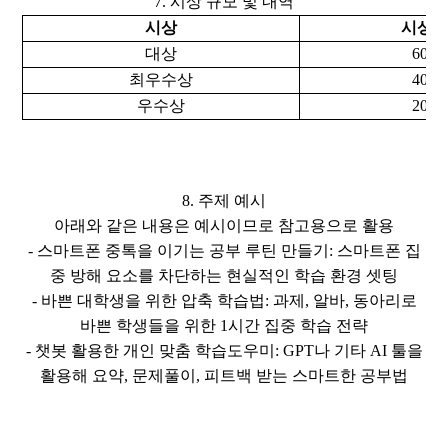
7. 시상 규모 및 내역
시상
시상금
대상
600,
최우수상
400,
우수상
200,
8. 주제 예시
아래와 같은 내용은 예시이므로 참고용으로 활용
- 스마트폰 중톡을 이기는 공부 루틴 만들기: 스마트폰 집
중 방해 요소를 차단하는 현실적인 학습 환경 셋팅
- 바쁜 대학생을 위한 압축 학습법: 과제, 알바, 동아리로
바쁜 학생들을 위한 1시간 집중 학습 전략
- 챗봇 활용한 개인 맞춤 학습도우미: GPT나 기타 AI 툴을
활용해 요약, 문제풀이, 피트백 받는 스마트한 공부법